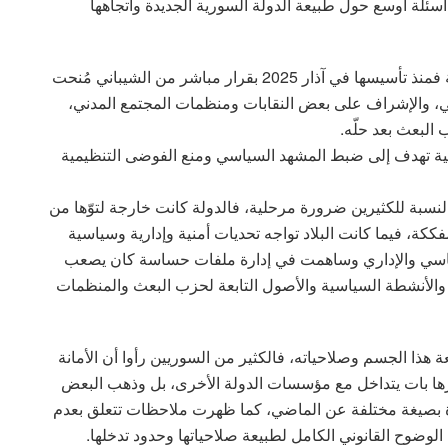
 أسئلة أوسع حول طبيعة الدولة السورية الجديدة واتجاهها
الأمانة العامة للشؤون السياسية لم تكن مؤسسة عادية فمنذ تأسيسها في آذار 2025 بقرار مباشر من الشيباني مُنحت
، والإشراف على بعض النقابات ومنظمات المجتمع المدني،
البعث بعد حلّه.
قالية تهدف إلى ضبط المشهد السياسي ومنع الفوضى التنظيمية
بة للكثيرين ضرورة مرحلية، فالدولة كانت خارجة لتوّها من
كة، فيما كانت البلاد تواجه تحديات أمنية وإدارية وسياسية
السياسي والإداري وساهمت في إدارة ملفات حساسة كان يصعب
والأنشطة السياسية والأصول التابعة لحزب البعث والمنظمات
هذا الجسم وصلاحياته، فالكثير من السوريين رأوا أن الأمانة
ها بات يتداخل مع مؤسسات الدولة الأخرى، بل وذهب البعض
يدة بصيغة مختلفة عن الماضي، كما ظهرت ملاحظات تتعلق بعدم
لوضوح القانوني الكامل لطبيعة صلاحياتها وحدود تدخلها.