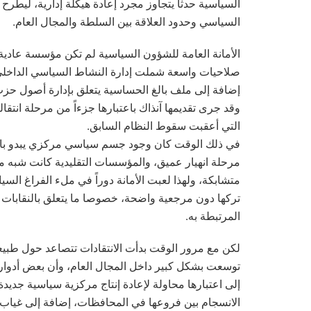
السياسية حدثاً يتجاوز مجرد إعادة هيكلة إدارية، ليطرح
السياسي وحدود العلاقة بين السلطة والمجال العام.
صلاحيات واسعة شملت إدارة النشاط السياسي الداخلي
إضافة إلى ملف بالغ الحساسية يتعلق بإدارة أصول حزب 
وقد جرى تقديمها آنذاك باعتبارها جزءاً من مرحلة انت
التي أعقبت سقوط النظام السابق.
في ذلك الوقت كان وجود جسم سياسي مركزي يبدو بالنس
مرحلة انهيار عميق، والمؤسسات التقليدية كانت شبه مفك
متشابكة، ولهذا لعبت الأمانة دوراً في ملء الفراغ 
تركها دون مرجعية واضحة، خصوصا ما يتعلق بالنقابات 
المرتبطة به.
لكن مع مرور الوقت بدأت الانتقادات تتصاعد حول طبيعة 
توسعت بشكل كبير داخل المجال العام، وأن بعض أدوار
إلى اعتبارها محاولة لإعادة إنتاج مركزية سياسية جد
الانسجام بين فروعها في المحافظات، إضافة إلى غياب ا