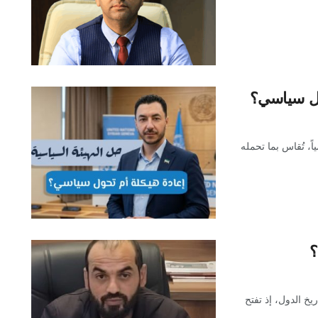
حول سياسي؟
ً، تُقاس بما تحمله
؟
يخ الدول، إذ تفتح