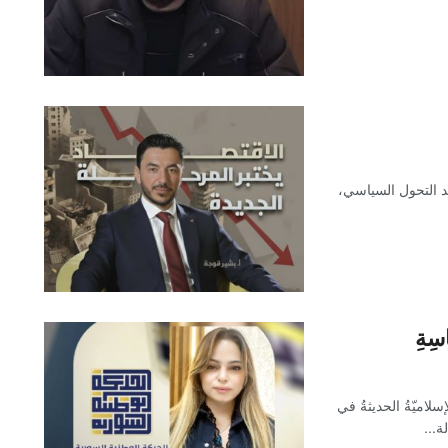
عد التحول السياسي،
سِةِ
الإسلاميّةُ الحديثةُ في
ة...