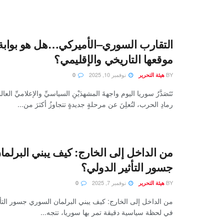
التقارب السوري–الأميركي…هل هو بوابة 
موقعها التاريخي والإقليمي؟
BY
نوفمبر 10, 2025
هيئة التحرير
0
تَتَصَدَّرُ سوريا اليوم واجهةَ المشهدَيْنِ السياسيِّ والإعلاميِّ العا
رمادِ الحرب، لتُعلِنَ عن مرحلةٍ جديدةٍ تتجاوزُ أكثرَ من...
من الداخل إلى الخارج: كيف يبني البرلم
جسور التأثير الدولي؟
BY
نوفمبر 7, 2025
هيئة التحرير
0
من الداخل إلى الخارج: كيف يبني البرلمان السوري جسور التأ
في لحظة سياسية دقيقة تمر بها سوريا، تتجه...