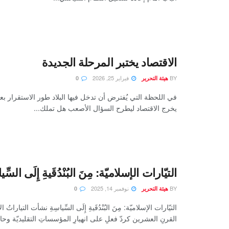
الاقتصاد يختبر المرحلة الجديدة
BY
فبراير 25, 2026
هيئة التحرير
0
في اللحظة التي يُفترض أن تدخل فيها البلاد طور الاستقرار ب
يخرج الاقتصاد ليطرح السؤال الأصعب هل تملك...
التيّارات الإسلاميّة: مِنَ البُنْدُقَيةِ إِلَى السِّيا
BY
نوفمبر 14, 2025
هيئة التحرير
0
التيّارات الإسلاميّة: مِنَ البُنْدُقَيةِ إِلَى السِّياسِةِ نشأت التياراتُ 
القرنِ العشرين كردّ فعلٍ على انهيارِ المؤسساتِ التقليديّة وحال