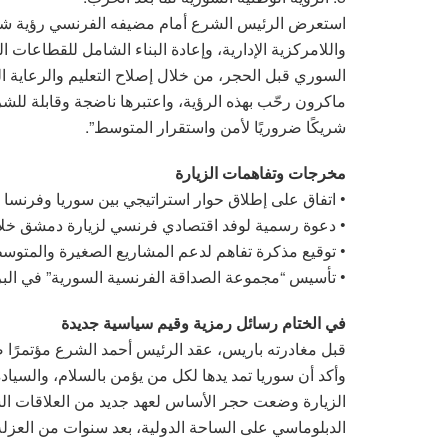
استعرض الرئيس الشرع أمام مضيفه الفرنسي رؤية شام
واللامركزية الإدارية، وإعادة البناء الشامل للقطاعات ا
السوري قبل الحجر، من خلال إصلاح التعليم والرعاية 
ماكرون رحّب بهذه الرؤية، واعتبرها ناضجة وقابلة للشرا
شريكًا ضروريًا لأمن واستقرار المتوسط”.
مخرجات وتفاهمات الزيارة
• اتفاق على إطلاق حوار استراتيجي بين سوريا وفرنسا ي
• دعوة رسمية لوفد اقتصادي فرنسي لزيارة دمشق خلال
• توقيع مذكرة تفاهم لدعم المشاريع الصغيرة والمتو
• تأسيس “مجموعة الصداقة الفرنسية السورية” في البرل
في الختام رسائل رمزية وقيم سياسية جديدة
قبل مغادرته باريس، عقد الرئيس أحمد الشرع مؤتمرًا صح
وأكد أن سوريا تمد يدها لكل من يؤمن بالسلام، والسيادة،
الزيارة وضعت حجر الأساس لعهد جديد من العلاقات الس
الدبلوماسي على الساحة الدولية، بعد سنوات من العزلة