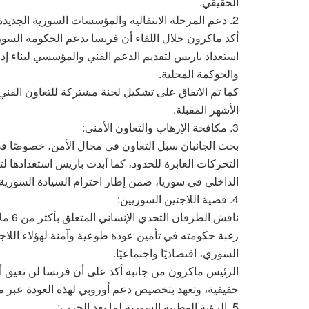
الحقيقي.
2. دعم المرحلة الانتقالية والمؤسسات السورية الجديدة:
أكد ماكرون خلال اللقاء أن فرنسا تدعم الحكومة الس
استعداد باريس لتقديم الدعم الفني والمؤسسي لبناء إد
والحوكمة المحلية.
كما تم الاتفاق على تشكيل لجنة مشتركة للتعاون الفني 
الأشهر المقبلة.
3. مكافحة الإرهاب والتعاون الأمني:
بحث الجانبان سبل التعاون في مجال الأمن، خصوصًا في 
التحركات العابرة للحدود، كما أبدت باريس استعدادها ل
الداخلي في سوريا، ضمن إطار احترام السيادة السورية.
4. قضية اللاجئين السوريين:
ناقش 
رغبة حكومته في تأمين عودة طوعية وآمنة لهؤلاء اللا
السوري، اقتصاديًا واجتماعيًا.
الرئيس ماكرون من جانبه أكد على أن فرنسا لن تعيق
حقيقية، وتعهد بتخصيص دعم أوروبي لهذه العودة عبر 
5. الرؤية الوطنية السورية لما بعد الحرب: