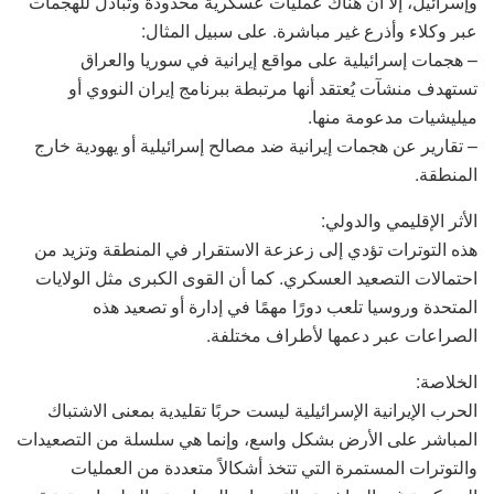
وإسرائيل، إلا أن هناك عمليات عسكرية محدودة وتبادل للهجمات
عبر وكلاء وأذرع غير مباشرة. على سبيل المثال:
– هجمات إسرائيلية على مواقع إيرانية في سوريا والعراق
تستهدف منشآت يُعتقد أنها مرتبطة ببرنامج إيران النووي أو
ميليشيات مدعومة منها.
– تقارير عن هجمات إيرانية ضد مصالح إسرائيلية أو يهودية خارج
المنطقة.
الأثر الإقليمي والدولي:
هذه التوترات تؤدي إلى زعزعة الاستقرار في المنطقة وتزيد من
احتمالات التصعيد العسكري. كما أن القوى الكبرى مثل الولايات
المتحدة وروسيا تلعب دورًا مهمًا في إدارة أو تصعيد هذه
الصراعات عبر دعمها لأطراف مختلفة.
الخلاصة:
الحرب الإيرانية الإسرائيلية ليست حربًا تقليدية بمعنى الاشتباك
المباشر على الأرض بشكل واسع، وإنما هي سلسلة من التصعيدات
والتوترات المستمرة التي تتخذ أشكالاً متعددة من العمليات