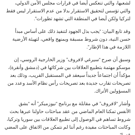
لشعبها، والتي تنعكس أيضا في قرارات مجلس الأمن الدولي،
والتي تؤسس لتحقيق الاستقرار بدلا من عدم الاستقرار ليس فقط
لتركيا ولكن أيضا في المنطقة التي تشهد تطورات”.
وقد تابع البيان: “يجب بذل الجهود لتنفيذ ذلك على أساس مبدأ
حسن النية، دون شروط مسبقة وبمنهج واقعي، لتهيئة الأرضية
اللازمة في هذا الإطار”.
وسبق أن صرح “سيرغي لافروف” وزير الخارجية الروسي، إن
موسكو مهتمة بتطبيع العلاقات بين شركائها في (دمشق وأنقرة)،
مؤكداً أن اجتماعاً جديداً سيعقد في المستقبل القريب، وذلك بعد
تصريحات تقارب جديدة بعد تصريحات رأس نظام الأسد وعدد من
المسؤولين الأتراك.
وأشار “لافروف” في مقابلة مع برنامج “نيوزميكر” أنه “بشق
الأنفس تمكنا العام الماضي من عقد مباحثات حاولنا عبرها بحث
شروط تساهم في الوصول إلى تطبيع العلاقات بين سوريا وتركيا،
وكانت المباحثات مفيدة رغم أننا لم نتمكن من الاتفاق على المضي
قدما”.