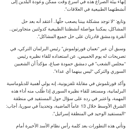
إنهاء بيئة الصراع هذه في أسرع وقت ممكن وعودة البلدين إلى
أنشطتهما الطبيعية في العلاقات”.
وتابع: “لا توجد مشكلة بيننا يصعب حلّها.. أعتقد أنه بعد حل
المشاكل، يمكننا مواصلة أنشطتنا الطبيعية كدولتين متجاورتين..
أنقرة ودمشق قادرتان على حل جميع المشاكل”.
وسبق أن عبر “نعمان قورتولموش” رئيس البرلمان التركي، في
تصريحات له يوم الخميس، عن استعداده للقاء نظيره رئيس
“مجلس الشعب” في دمشق حمودة صباغ، مؤكداً أن الشعبين
السوري والتركي “ليس بينهما أي عداء”.
وأكد قورتلموش في مقابلة تلفزيونية، إنه يولي أهمية للدبلوماسية
البرلمانية، ومستعد للقاء نظيره السوري إذا طُلب منه أداء هذه
المهمة، واعتبر في رده على سؤال حول المستفيد في منطقة
الشرق الأوسط خلال 13 عاماً الماضية، وتحديداً في سوريا، أجاب:
“المستفيد الوحيد في المنطقة إسرائيل”.
وتأتي هذه التطورات بعد كلمة رأس نظام الأسد الأخيرة أمام