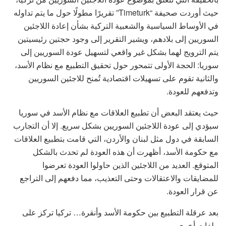
حيث أوردت صحيفة “Timeturk” تقريرًا مطولًا حول ما يتم تداوله
في الأوساط السياسية والشعبية التركية بشأن إعادة اللاجئين
السوريين إلى بلادهم، ويشير التقرير إلى وجود حجتين رئيسيتين
يتم الترويج لهما بشكل غير واقعي لتسهيل عودة السوريين إلى
سوريا: الحجة الأولى تتمحور حول تحقيق التطبيع مع نظام الأسد،
والثانية تقوم على تسهيلات اقتصادية تُمنح للاجئين السوريين
وتدفعهم للعودة.
حيث يعتقد البعض أن تطبيع العلاقات مع نظام الأسد في سوريا
سيؤدي إلى عودة اللاجئين السوريين بشكل سريع. إلا أن التجارب
السابقة في دول مثل لبنان والأردن، التي قامت بتطبيع العلاقات
مع حكومة الأسد، أظهرت أن هذه العودة لم تحدث بالشكل
المتوقع. العديد من اللاجئين الذين حاولوا العودة تعرضوا
للمضايقات والاعتقالات وحتى التعذيب، مما دفعهم إلى التراجع
عن قرار العودة.
بعد عرقلة التطبيع بين حكومة الأسد وأنقرة… تركيا تركز على
ملفات أخرى