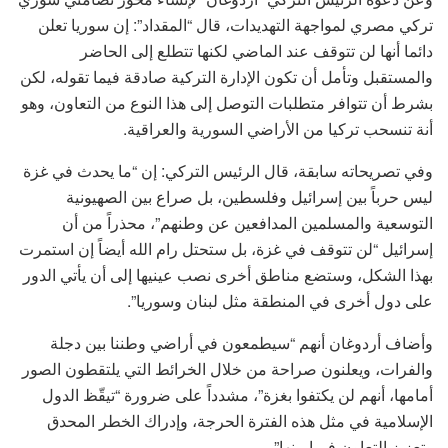
تركي مصري لمواجهة التهديدات، قال “المقداد”: إن سوريا تعلن
دائما أنها لن تتوقف عند الماضي لكنها تتطلع إلى الحاضر
والمستقبل وتأمل أن تكون الإدارة التركية صادقة فيما تقوله، لكن
بشرط أن تتوافر متطلبات التوصل إلى هذا النوع من التعاون، وهو
أنة تنسحب تركيا من الأراضي السورية والعراقية.
وفي تصريحاته سابقة، قال الرئيس التركي: إن “ما يحدث في غزة
ليس حرباً بين إسرائيل وفلسطين، بل صراع بين الصهيونية
التوسعية والمسلمين المدافعين عن وطنهم”، محذراً من أن
إسرائيل “لن تتوقف في غزة، بل ستحتل رام الله أيضاً إن استمرت
بهذا الشكل، وستضع مناطق أخرى نصب عينيها إلى أن يأتي الدور
على دول أخرى في المنطقة مثل لبنان وسوريا”.
وأضاف أردوغان أنهم “سيطمعون في أراضي وطننا بين دجلة
والفرات، ويعلنون صراحة من خلال الخرائط التي يلتقطون الصور
أمامها، أنهم لن يكتفوا بغزة”، مشدداً على ضرورة “تيقّظ الدول
الإسلامية في مثل هذه الفترة الحرجة، وإدراك الخطر المحدق
وتعزيز التعاون فيما بينها”.