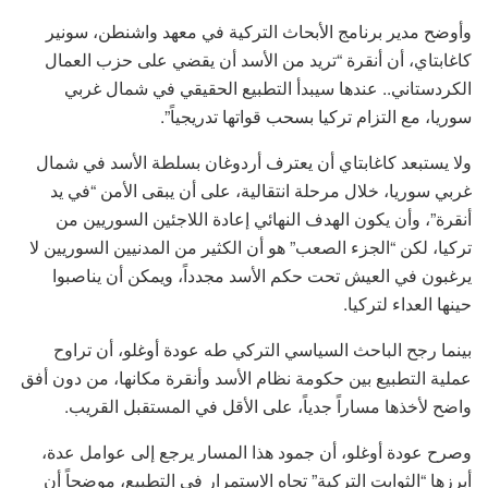
وأوضح مدير برنامج الأبحاث التركية في معهد واشنطن، سونير
كاغابتاي، أن أنقرة “تريد من الأسد أن يقضي على حزب العمال
الكردستاني.. عندها سيبدأ التطبيع الحقيقي في شمال غربي
سوريا، مع التزام تركيا بسحب قواتها تدريجياً”.
ولا يستبعد كاغابتاي أن يعترف أردوغان بسلطة الأسد في شمال
غربي سوريا، خلال مرحلة انتقالية، على أن يبقى الأمن “في يد
أنقرة”، وأن يكون الهدف النهائي إعادة اللاجئين السوريين من
تركيا، لكن “الجزء الصعب” هو أن الكثير من المدنيين السوريين لا
يرغبون في العيش تحت حكم الأسد مجدداً، ويمكن أن يناصبوا
حينها العداء لتركيا.
بينما رجح الباحث السياسي التركي طه عودة أوغلو، أن تراوح
عملية التطبيع بين حكومة نظام الأسد وأنقرة مكانها، من دون أفق
واضح لأخذها مساراً جدياً، على الأقل في المستقبل القريب.
وصرح عودة أوغلو، أن جمود هذا المسار يرجع إلى عوامل عدة،
أبرزها “الثوابت التركية” تجاه الاستمرار في التطبيع، موضحاً أن