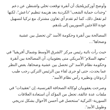
وأوضح أوزكيزيلجيك أن أنقرة توقعت تخلي واشنطن عن دعم
“وحدات حماية الشعب” الكردية بعد هزيمة تنظيم “داعش”، لكنها
لم تفعل ذلك، كما لم تقدم أي تعاون مشترك مع تركيا لتسهيل
عودة اللاجئين السوريين إلى بلدهم.
المصالحة بين أنقرة وحكومة الأسد “لن تحصل بين عشية
وضحاها”…
حيث رأت نائبة رئيس مركز “الشرق الأوسط وشمال أفريقيا” في
“معهد السلام” الأمريكي منى يعقوبيان، أن المصالحة بين أنقرة
وحكومة نظام الأسد “لن تحصل بين عشية وضحاها، بغض النظر
عما يحدث، حتى لو جرى لقاء بين الرئيس التركي رجب طيب
أردوغان ونظيره رأس نظام الأسد”.
وصرحت يعقوبيان لوكالة الصحافة الفرنسية، إن “تعقيدات” في
ملفات عدة عالقة، تجعل من المؤكد أن استعادة العلاقات
السورية- التركية “ستحصل في أحسن الأحوال بشكل تدريجي
وطويل الأمد”.