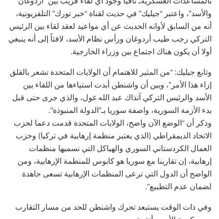
بالمساعدات العسكريةـ نافياً وجود أي لقاء قريب بين “أردوغان
والأسد”، واعتبر “جيليك” في حديث لقناة “خبر تورك” التلفزيونية،
أنه من السابق لأوانه الحديث عن أي مواعيد لعقد لقاء بين الرئيس
التركي رجب طيب أردوغان ورأس نظام الأسد، لافتاً إلى أنه ينبغي
أولا أن يكون هناك اجتماع بين وزراء الخارجية.
وتابع جيليك: “من المثير للاهتمام أن الولايات المتحدة تشعر بالقلق
إزاء هذا الأمر”، وبين أن واشنطن أبدت استياءها من اللقاء بين
الأسد والرئيس التركي آنذاك عبد الله غول، والذي جرى حتى قبل
بدء الأزمة السورية، واصفة سوريا بـ”الدولة المنبوذة”.
وذكر أن “الوضع الآن واضح، الولايات المتحدة قدمت دعما لحزب
الاتحاد الديمقراطي (الذي يعتبر منظمة إرهابية في تركيا) وحزب
العمال الكردستاني السوري والهياكل التي نسميها منظمات
إرهابية، إن تقاربنا مع سوريا هو كابوس للمنظمة الإرهابية، ومن
الواضح أن الدول التي ترعى المنظمات الإرهابية تسعى جاهدة
لضمان عدم التطبيع”.
وفي ذات الوقت يستبعد تحرك واشنطن للحد من مسار التقارب