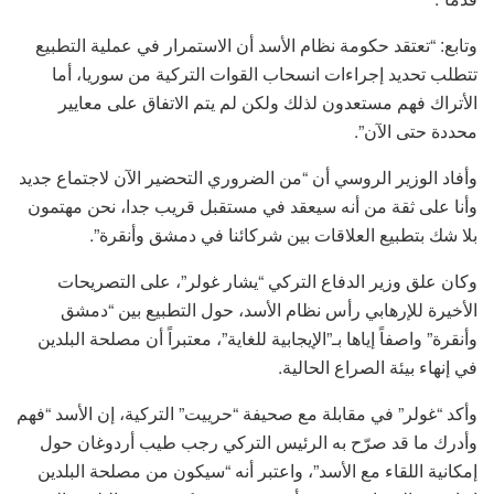
وتابع: “تعتقد حكومة نظام الأسد أن الاستمرار في عملية التطبيع
تتطلب تحديد إجراءات انسحاب القوات التركية من سوريا، أما
الأتراك فهم مستعدون لذلك ولكن لم يتم الاتفاق على معايير
محددة حتى الآن”.
وأفاد الوزير الروسي أن “من الضروري التحضير الآن لاجتماع جديد
وأنا على ثقة من أنه سيعقد في مستقبل قريب جدا، نحن مهتمون
بلا شك بتطبيع العلاقات بين شركائنا في دمشق وأنقرة”.
وكان علق وزير الدفاع التركي “يشار غولر”، على التصريحات
الأخيرة للإرهابي رأس نظام الأسد، حول التطبيع بين “دمشق
وأنقرة” واصفاً إياها بـ”الإيجابية للغاية”، معتبراً أن مصلحة البلدين
في إنهاء بيئة الصراع الحالية.
وأكد “غولر” في مقابلة مع صحيفة “حرييت” التركية، إن الأسد “فهم
وأدرك ما قد صرّح به الرئيس التركي رجب طيب أردوغان حول
إمكانية اللقاء مع الأسد”، واعتبر أنه “سيكون من مصلحة البلدين