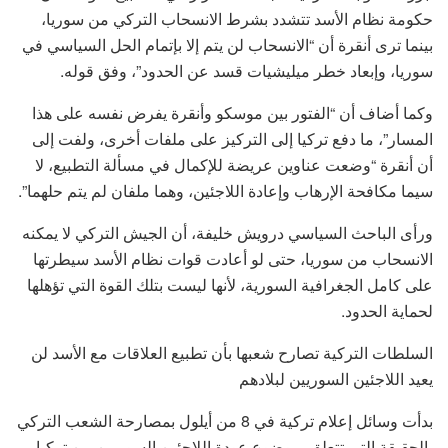
حكومة نظام الأسد تتشدد بشرط الانسحاب التركي من سوريا،
بينما ترى أنقرة أن “الانسحاب لن يتم إلا بإتمام الحل السياسي في
سوريا، وإبعاد خطر ميليشيات قسد عن الحدود”، وفق قوله.
وكما أضاف أن “الفتور بين موسكو وأنقرة يفرض نفسه على هذا
المسار”، ما دفع تركيا إلى التركيز على ملفات أخرى، ولفت إلى
أن أنقرة “وضعت عناوين عريضة للإكمال في مسألة التطبيع، لا
سيما مكافحة الإرهاب وإعادة اللاجئين، وهما ملفان لم يتم حلهما”.
ورأى الباحث السياسي درويش خليفة، أن الجيش التركي لا يمكنه
الانسحاب من سوريا، حتى لو أعادت قوات نظام الأسد سيطرتها
على كامل الجغرافية السورية، لأنها ليست بتلك القوة التي تؤهلها
لحماية الحدود.
السلطات التركية تصارح شعبها بأن تطبيع العلاقات مع الأسد لن
يعيد اللاجئين السوريين لبلادهم
بدأت وسائل إعلام تركية في 8 من أيلول بمصارحة الشعب التركي
بالحقيقة التي تتعلق بموضوع عودة اللاجئين السوريين من تركيا،