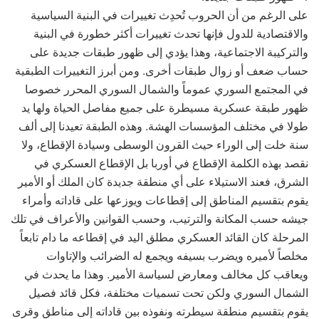
على الرغم من أن الحروب تُحدِث تغييرات في البنية السياسية
والاقتصادية للدول فإنها تحدث تغييرات أكثر خطورة في البنية
والتركيبة الاجتماعية، وهذا يؤدي إلى ظهور طبقات جديدة على
حساب ضعف أو زوال طبقات أخرى. ومن أبرز التغييرات الطبقية
في المجتمع السوري عموماً والشمال السوري المحرر خصوصا
ظهور طبقة عسكرية مسيطرة على جميع مفاصل الحياة ولها يد
طولا في مختلف المؤسسات الهشة. وهذه الطبقة تعيدنا إلى ألف
سنة خلت إلى الوراء حيث القرون الوسطى وسيادة الإقطاع، ولا
نقصد بهذه الكلمة الإقطاع في أوربا بل الإقطاع العسكري في
الشرق، فعند الاستيلاء على أي منطقة جديدة كان الملك أو الأمير
يقوم بتقسيم المناطق إلى إقطاعات ويوزعها على قاداته وأمراء
جيشه حسب المكانة والترتيب، وحسب القوانين والأعراف في تلك
المرحلة كان القائد العسكري مطلق اليد في إقطاعه ما دام تابعاً
مخلصاً لأميره ويضرب بسيفه ويجمع له الضرائب والإتاوات
ويعاقب كل مخالف ومعارض لسياسة الأمير. وهذا ما يحدث في
الشمال السوري ولكن تحت تسميات مختلفة، فكل قائد فصيل
يقوم بتقسيم منطقة سيطرته ونفوذه بين قاداته إلى مناطق وقرى