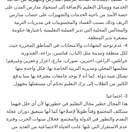
الخدمية ووسائل التعليم بالإضافة إلى استحواذ مدارس المدن على
حصة الأسد من ناحية الخدمات والتجهيزات على حساب مدارس
الريف وذلك بسبب الفساد والمحسوبيات في مديريات التربية
والمجالس المحلية التي تدير العملية التعليمية باعتبارها حكومة
مصغرة تدير المنطقة.
4- عدم توحيد الشهادات والامتحانات في المناطق المحررة حيث
لكل منطقة ومدينة مثل (الباب، قباسين، بزاعة، الغندورة،
جرابلس، الراعي، اخترين، صوران، مارع، اعزاز وعفرين وغيرهم)
مجلسها المحلي ومديرية التربية الخاصة بها، فكل واحدة منها
تشكل شبه دولة. كما أنه لا يوجد جامعات معترفة بها مما يدفع
الكثير من الطلاب إلى ترك التعليم بحكم أن مستقبلها مجهول.
3- اجتماعيا:
هذا المجال خطير مجال التعليم في خطورتها لأن أي خلل فيهما
ستكلف المجتمع وقتاً طويلاً لإصلاحها كما أنها ستعيق دوران عجلة
التقدم والتطور في الدولة والمجتمع. فخلال سنوات الحرب وفترة
عدم الاستقرار التي تلتها عانت الحياة الاجتماعية من العديد من