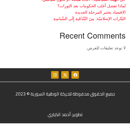
لماذا تفشل أغلب الحكومات بعد الثورات؟
الاقتصاد يختبر المرحلة الجديدة
التيّارات الإسلاميّة: مِنَ البُنْدُقَيةِ إِلَى السِّياسِةِ
Recent Comments
لا توجد تعليقات للعرض.
جميع الحقوق محفوظة للحركة الوطنية السورية © 2023
تطوير: أحمد الكياري