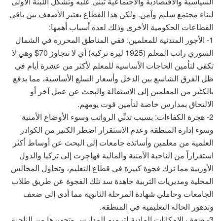
السياسية والاقتصادية والاجتماعية تبنى عليه وتشكل اللبنة الأولى
لبناء مجتمع سليم وآمن. ولكن هذا القطاع يعتبر الأضعف بين باقي
القطاعات الحكومية الأخرى وذلك لعدة أسباب أهمها:
1- الأجور المتدنية للمعلمين: ففي المناطق المحررة في الشمال
السوري راتب المعلم (1925 ليرة تركية) أي لا تتجاوز 70$ وهي لا
تكفي لتأمين الحاجات الأساسية للمعلم لأكثر من عشرة أيام في
ظل الفرق الشاسع بين الدخل وأسعار السلع الأساسية، مما يدفع
بالكثير من المعلمين إلى الاستقالة والبحث عن عمل آخر أو
الالتحاق بمدارس خاصة لتأمين قوت يومهم.
2- هجرة الكفاءات: بسبب تدنِّي الرواتب وسوء الأوضاع الأمنية
وسوء إدارة المنطقة وعدم الاستقرار اضطر الكثير من الكوادر
العلمية من معلمين وأساتذة جامعات إلى البحث عن أوساط أكثر
استقراراً من الناحية الأمنية والمالية فهاجرت إلى تركيا والدول
الأوربية مما ترك فجوة كبيرة في قطاع التعليم، وتحاول المجالس
المحلية ومديريات التربية جاهدة سد تلك الفجوة عن طريق طلاب
الجامعات وحاملي شهادة المرحلة الثانوية مما أدى إلى ضعف
وتدهور الحالة التعليمية في المنطقة.
3- ضعف الإمكانات المادية لترميم المدارس وتجهيزها من الناحية