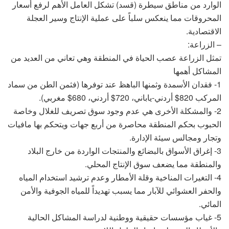
الوارد من مناطق سيطرة (قسد) تشكل العامل الأهم لرفع أسعار
المحروقات مما ينعكس سلباً على عملية الإنتاج وسير العجلة
الاقتصادية.
– الزراعة:
تمثل الزراعة عصب الحياة في المنطقة وهي تعاني من العديد من
المشاكل أهمها
1- فقدان الأسمدة وثمنها الباهظ عند توفرها (فثمن الطن من سماد
المركب 820$ أردني-ياباني، 720$ أردني، 680$ مغربي).
2- والمشكلة الأخرى هي عدم وجود سوق تصريف للغلال وخاصة
الحبوب بحكم المنطقة محاصرة من أربع جهات ويتحكم بها مافيات
وتجار ومجالس سيئة الإدارة.
3- إغراق الأسواق بالبضائع والمنتجات الواردة من خارج البلاد
والمنطقة مما يضعف سوق الإنتاج المحلي.
4- التغيرات المناخية وقلة الأمطار وعدم ترشيد استخدام المياه
والحفر العشوائي للآبار مما يسبب تهديداً للمياه الجوفية والأمن
المائي.
5- غياب مؤسسات حقيقية ووطنية لدراسة المشاكل الحالية