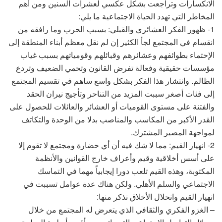
الانكسارات وتراجعت بشكل عكسي لعشرات السنين ومن أهم
المخاطر التي تهدد الحياة الاجتماعية ما يلي:
1- ظهور الفكر العشائري والقبلي: بسبب الحرب وما رافقه من
انقسام في المجتمع لجأ الكثير إن لم نقل معظم أبناء المنطقة إلى
الإحتماء بطوائفهم وعشائرهم وقبائلهم وقومياتهم بسبب غياب
مؤسسات حقيقية وفعالة تفرض القانون وتحمي الضعيف وتردع
الظالم. وانتشار هذا الفكر بشكل واسع ساهم في تقسيم المجتمع
إلى فئات أصغر سببت المزيد من التناحر وتأجيج نيران الحقد
والفتنة على مستوى القوميات أو العشائر والعائلات للحصول على
القدر الأكبر من المكاسب والمناصب بدلا من الوحدة والتكاتف
لمواجهة المصير المشترك.
2- انهيار القيم: مما لا شك فيه أن أي حضارة ومجتمع لا تقوم إلا
على أسس أخلاقية وقيم وأعراف خارج القوانين والأنظمة
المكتوبة، وهذه القيم تلعب دورا إيجابياً مهما في التماسك
الاجتماعي والسلم الأهلي. ولكن هناك عدة عوامل تسببت في
انهيار القيم وانحلال الأخلاق نذكر منها:
– الغزو الفكري والثقافي الذي يتعرض له المجتمع من خلال