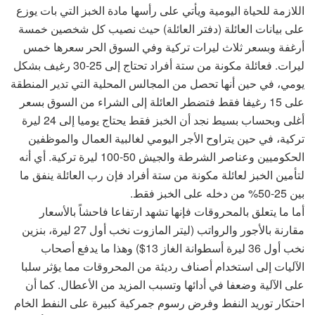
اللازمة للحياة اليومية ويأتي على رأسها مادة الخبز التي بات يوزع
على بيانات العائلة (دفتر العائلة) حيث نصيب كل شخصين خمسة
أرغفة وبسعر ثلاث ليرات تركية وفي السوق الحر سعرها خمس
ليرات. فعائلة مكونة من ستة أفراد تحتاج إلى 25-30 رغيف بشكل
يومي، في حين أنها تحصل من المجالس المحلية التي تدير المنطقة
على 15 رغيفا فقط فتضطر العائلة إلى الشراء من السوق بسعر
أغلى وبحساب بسيط نجد أن الخبز فقط يحتاج يوميا إلى 24 ليرة
تركية، في حين يتراوح الأجر اليومي لغالبية العمال والموظفين
الحكوميين وعناصر الشرطة والجيش 50-100 ليرة تركية. أي أنه
لتأمين الخبز لعائلة مكونة من ستة أفراد فإن رب العائلة ينفق ما
بين 25-50% من دخله على الخبز فقط.
أما ما يتعلق بالمحروقات فإنها تشهد ارتفاعا فاحشاً بالأسعار
مقارنة بالأجور والرواتب (ليتر المازوت نخب أول 27 ليرة، بنزين
نخب أول 36 ليرة أسطوانة الغاز 13$) وهذا ما يدفع أصحاب
الآليات إلى استخدام أصناف رديئة من المحروقات مما يؤثر سلبا
على الآلية وضعفا في أدائها وتسبب المزيد من الأعطال. كما أن
احتكار توريد النفط وفرض رسوم جمركية كبيرة على النفط الخام