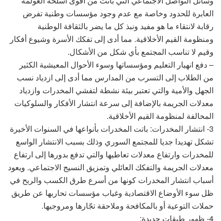
وسائل التواصل الاجتماعي التي باتت من أقوى أسلحة العولمة
العابرة للحدود وخاصة مع عدم وجود مؤسسات وطنية تفرض
رقابة لانتقاء ما هو مفيد ونبذ كل ما يضر بالثقافة الوطنية
ومنظومة القيم الأخلاقية. مما أدى إلى تفكك الأسرة وشيوع أفكار
وقيم لا تناسب المجتمع بأي شكل من الأشكال.
– دفع انهيار التعليم ومؤسساتها وسوء الأحوال المعيشية الكثير
من الطلاب إلى التسرب من المدارس مما أدى إلى ازدياد نسب
الجهل والأمية والتي تعتبر بيئة نشطة لتفشي المخدرات وازدياد
معدلات الجريمة بالإضافة إلى سرعة انتشار الأفكار والسلوكيات
المخالفة لمنظومة القيم الأخلاقية.
3- انتشار المخدرات: باتت المخدرات بأنواعها في السنوات الأخيرة
تشكل تهديدا جديا للمجتمع السوري وذلك بسبب الانتشار الواسع
للمخدرات وارتفاع معدلات تعاطيها والتي تدفع بدورها إلى ارتفاع
معدلات الجريمة والتفكك العائلي وتمزيق النسيج الاجتماعي. ويعود
أسباب انتشار المخدرات كونها من أسرع طرق الكسب والربح في
ظل سوء الأوضاع الاقتصادية وغياب مؤسسات تحاربها عن طريق
حملات التوعية أو بالمكافحة وملاحقة تجّارها ومروجيها.
4- ظهور طبقات جديدة: