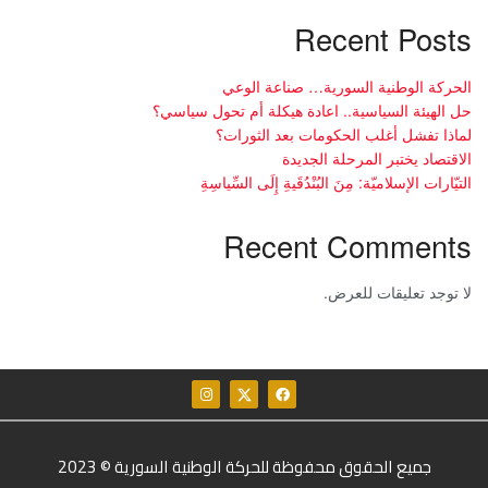
Recent Posts
الحركة الوطنية السورية… صناعة الوعي
حل الهيئة السياسية.. اعادة هيكلة أم تحول سياسي؟
لماذا تفشل أغلب الحكومات بعد الثورات؟
الاقتصاد يختبر المرحلة الجديدة
التيّارات الإسلاميّة: مِنَ البُنْدُقَيةِ إِلَى السِّياسِةِ
Recent Comments
لا توجد تعليقات للعرض.
جميع الحقوق محفوظة للحركة الوطنية السورية © 2023