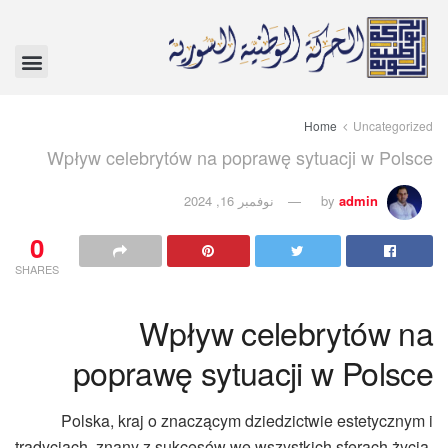
Home
Uncategorized
Wpływ celebrytów na poprawę sytuacji w Polsce
admin
by
نوفمبر 16, 2024
0
SHARES
Wpływ celebrytów na
poprawę sytuacji w Polsce
Polska, kraj o znaczącym dziedzictwie estetycznym i
tradycjach, znany z sukcesów we wszystkich sferach życia,